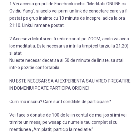
1.Vei accesa grupul de Facebook inchis “Meditatii ONLINE cu
Ovidiu Yang”, si acolo vei primi un link de conectare care va fi
postat pe grup inainte cu 10 minute de incepre, adica la ora
21:10. Linkul ramane postat.
2.Accesezi linkul si vei fi redirecionat pe ZOOM, acolo va avea
loc meditatia. Este necesar sa intri la timp(cel tarziu la 21:20)
si atat.
Nu este necesar decat sa ai 50 de minute de liniste, sa stai
intr-o pozitie confortabila.
NU ESTE NECESAR SA AI EXPERIENTA SAU VREO PREGATIRE
IN DOMENIU! POATE PARTICIPA ORICINE!
Cum ma inscriu? Care sunt conditiile de participare?
Vei face o donatie de 100 de lei in contul de mai jos si imi vei
trimite un mesaj pe wsaap cu numele tau complet si cu
mentiunea „Am platit, particip la mediatie.”