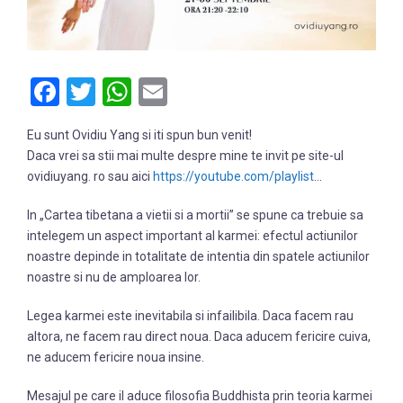
Facebook
Twitter
WhatsApp
Email
Eu sunt Ovidiu Yang si iti spun bun venit!
Daca vrei sa stii mai multe despre mine te invit pe site-ul
ovidiuyang. ro sau aici
https://youtube.com/playlist
…
In „Cartea tibetana a vietii si a mortii” se spune ca trebuie sa
intelegem un aspect important al karmei: efectul actiunilor
noastre depinde in totalitate de intentia din spatele actiunilor
noastre si nu de amploarea lor.
Legea karmei este inevitabila si infailibila. Daca facem rau
altora, ne facem rau direct noua. Daca aducem fericire cuiva,
ne aducem fericire noua insine.
Mesajul pe care il aduce filosofia Buddhista prin teoria karmei