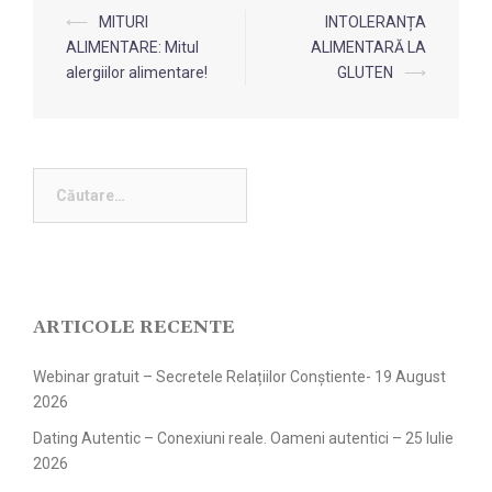
Navigare
⟵
MITURI
INTOLERANȚA
în
ALIMENTARE: Mitul
ALIMENTARĂ LA
alergiilor alimentare!
GLUTEN
⟶
articol
Caută
după:
ARTICOLE RECENTE
Webinar gratuit – Secretele Relațiilor Conștiente- 19 August
2026
Dating Autentic – Conexiuni reale. Oameni autentici – 25 Iulie
2026