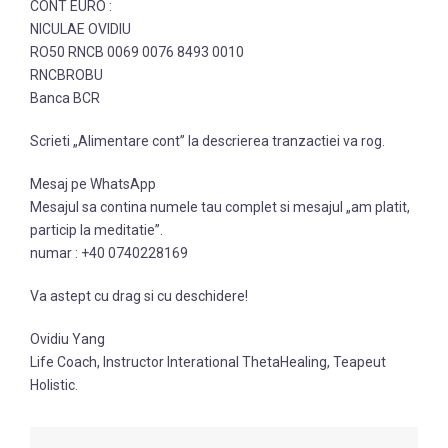
CONT EURO :
NICULAE OVIDIU
RO50 RNCB 0069 0076 8493 0010
RNCBROBU
Banca BCR
Scrieti „Alimentare cont” la descrierea tranzactiei va rog.
Mesaj pe WhatsApp
Mesajul sa contina numele tau complet si mesajul „am platit,
particip la meditatie”.
numar : +40 0740228169
Va astept cu drag si cu deschidere!
Ovidiu Yang
Life Coach, Instructor Interational ThetaHealing, Teapeut
Holistic.