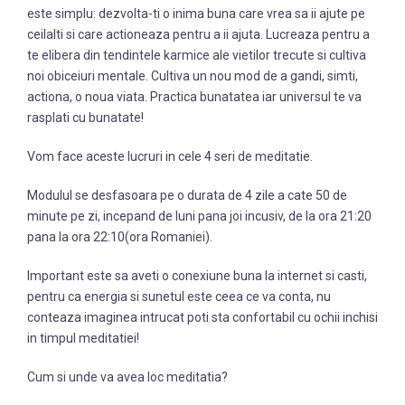
este simplu: dezvolta-ti o inima buna care vrea sa ii ajute pe
ceilalti si care actioneaza pentru a ii ajuta. Lucreaza pentru a
te elibera din tendintele karmice ale vietilor trecute si cultiva
noi obiceiuri mentale. Cultiva un nou mod de a gandi, simti,
actiona, o noua viata. Practica bunatatea iar universul te va
rasplati cu bunatate!
Vom face aceste lucruri in cele 4 seri de meditatie.
Modulul se desfasoara pe o durata de 4 zile a cate 50 de
minute pe zi, incepand de luni pana joi incusiv, de la ora 21:20
pana la ora 22:10(ora Romaniei).
Important este sa aveti o conexiune buna la internet si casti,
pentru ca energia si sunetul este ceea ce va conta, nu
conteaza imaginea intrucat poti sta confortabil cu ochii inchisi
in timpul meditatiei!
Cum si unde va avea loc meditatia?