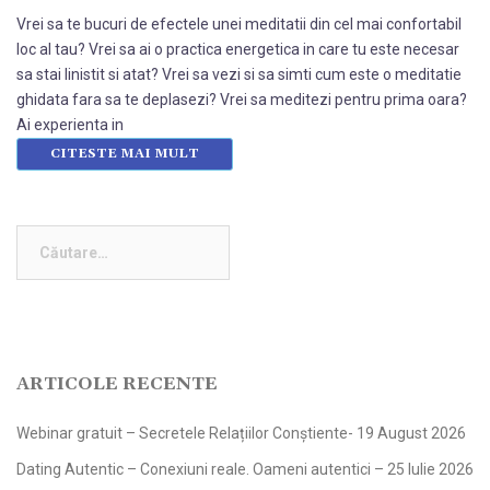
Vrei sa te bucuri de efectele unei meditatii din cel mai confortabil
loc al tau? Vrei sa ai o practica energetica in care tu este necesar
sa stai linistit si atat? Vrei sa vezi si sa simti cum este o meditatie
ghidata fara sa te deplasezi? Vrei sa meditezi pentru prima oara?
Ai experienta in
CITESTE MAI MULT
Caută
după:
ARTICOLE RECENTE
Webinar gratuit – Secretele Relațiilor Conștiente- 19 August 2026
Dating Autentic – Conexiuni reale. Oameni autentici – 25 Iulie 2026