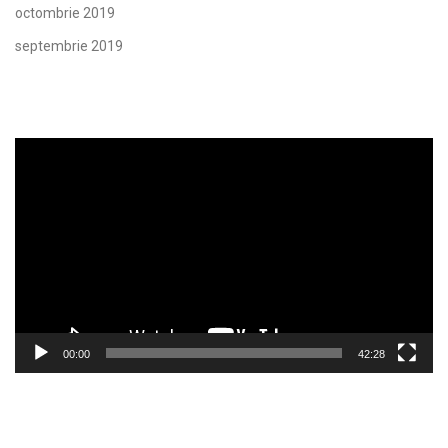
octombrie 2019
septembrie 2019
Player
video
00:00
42:28