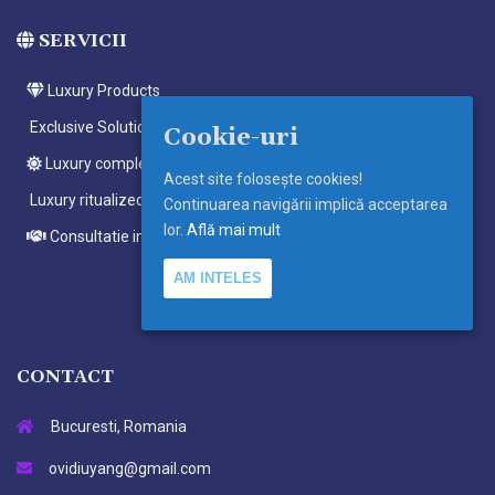
SERVICII
Luxury Products
Exclusive Solutions
Cookie-uri
Luxury complete ritualized meditations
Acest site foloseşte cookies!
Luxury ritualized meditations
Continuarea navigării implică acceptarea
lor.
Află mai mult
Consultatie individuala
AM INTELES
CONTACT
Bucuresti, Romania
ovidiuyang@gmail.com