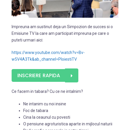
Impreuna am sustinut deja un Simpozion de succes si o
Emisiune TV la care am participat impreuna pe care o
puteti urmari aici:
https://www.youtube.com/watch?v=Bv-
w5V4A3Tk&ab_channel=PloiestiTV
INSCRIERE RAPIDA
Ce facem in tabara? Cu ce ne intalnim?
Ne intanim cu noi insine
Foc de tabara
Cina la ceaunul cu povesti
O pensiune agroturistica aparte in mijlocul naturii