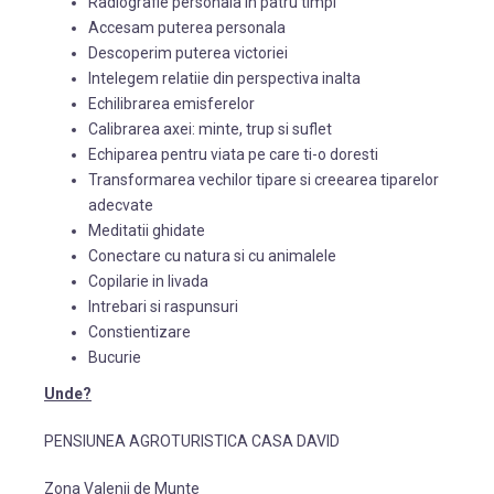
Radiografie personala in patru timpi
Accesam puterea personala
Descoperim puterea victoriei
Intelegem relatiie din perspectiva inalta
Echilibrarea emisferelor
Calibrarea axei: minte, trup si suflet
Echiparea pentru viata pe care ti-o doresti
Transformarea vechilor tipare si creearea tiparelor
adecvate
Meditatii ghidate
Conectare cu natura si cu animalele
Copilarie in livada
Intrebari si raspunsuri
Constientizare
Bucurie
Unde?
PENSIUNEA AGROTURISTICA CASA DAVID
Zona Valenii de Munte