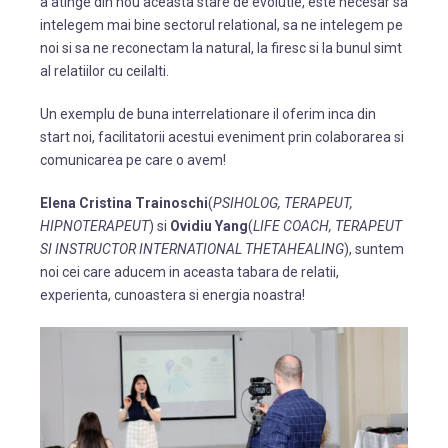
a atinge din nou aceasta stare de evolutie, este necesar sa
intelegem mai bine sectorul relational, sa ne intelegem pe
noi si sa ne reconectam la natural, la firesc si la bunul simt
al relatiilor cu ceilalti.
Un exemplu de buna interrelationare il oferim inca din
start noi, facilitatorii acestui eveniment prin colaborarea si
comunicarea pe care o avem!
Elena Cristina Trainoschi
(
PSIHOLOG, TERAPEUT,
HIPNOTERAPEUT
) si
Ovidiu Yang
(
LIFE COACH, TERAPEUT
SI INSTRUCTOR INTERNATIONAL THETAHEALING
), suntem
noi cei care aducem in aceasta tabara de relatii,
experienta, cunoastera si energia noastra!