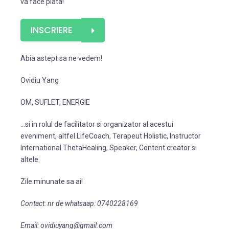
va face plata!
INSCRIERE
Abia astept sa ne vedem!
Ovidiu Yang
OM, SUFLET, ENERGIE
…si in rolul de facilitator si organizator al acestui
eveniment, altfel LifeCoach, Terapeut Holistic, Instructor
International ThetaHealing, Speaker, Content creator si
altele.
Zile minunate sa ai!
Contact: nr de whatsaap: 0740228169
Email: ovidiuyang@gmail.com