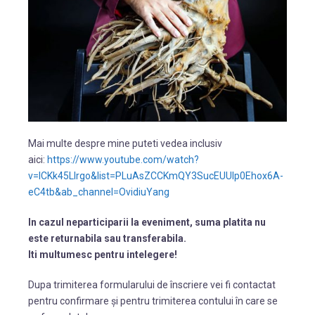
Mai multe despre mine puteti vedea inclusiv
aici:
https://www.youtube.com/watch?
v=ICKk45LIrgo&list=PLuAsZCCKmQY3SucEUUlp0Ehox6A-
eC4tb&ab_channel=OvidiuYang
In cazul neparticiparii la eveniment, suma platita nu
este returnabila sau transferabila.
Iti multumesc pentru intelegere!
Dupa trimiterea formularului de înscriere vei fi contactat
pentru confirmare și pentru trimiterea contului în care se