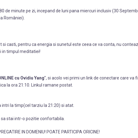
80 de minute pe zi, incepand de luni pana miercuri inclusiv (30 Septemb
ra României).
t si casti, pentru ca energia si sunetul este ceea ce va conta, nu contea
i in timpul meditatiei!
ONLINE cu Ovidiu Yang
”, si acolo vei primi un link de conectare care va fi
ica la ora 21:10. Linkul ramane postat.
tri la timp(cel tarziu la 21:20) si atat.
sa stai intr-o pozitie confortabila.
REGATIRE IN DOMENIU! POATE PARTICIPA ORICINE!