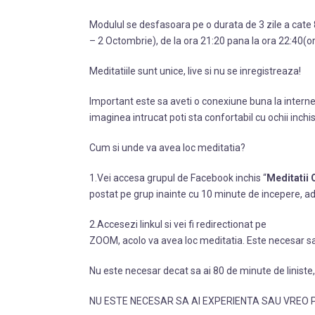
Modulul se desfasoara pe o durata de 3 zile a cate 
– 2 Octombrie), de la ora 21:20 pana la ora 22:40(o
Meditatiile sunt unice, live si nu se inregistreaza!
Important este sa aveti o conexiune buna la interne
imaginea intrucat poti sta confortabil cu ochii inchis
Cum si unde va avea loc meditatia?
1.Vei accesa grupul de Facebook inchis “
Meditatii 
postat pe grup inainte cu 10 minute de incepere, ad
2.Accesezi linkul si vei fi redirectionat pe
ZOOM, acolo va avea loc meditatia. Este necesar sa in
Nu este necesar decat sa ai 80 de minute de liniste, 
NU ESTE NECESAR SA AI EXPERIENTA SAU VREO P