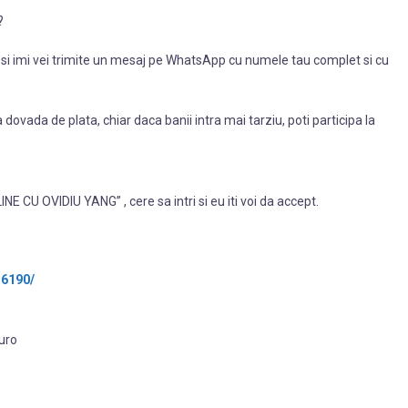
?
os si imi vei trimite un mesaj pe WhatsApp cu numele tau complet si cu
dovada de plata, chiar daca banii intra mai tarziu, poti participa la
E CU OVIDIU YANG” , cere sa intri si eu iti voi da accept.
16190/
euro