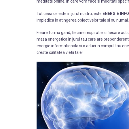
meditatii online, in care vom face si meditatii speci
Tot ceea ce este in jurul nostru, este
ENERGIE INF
impiedica in atingerea obiectivelor tale si nu numai,
Fieare forma gand, fiecare respiratie si fiecare acti
masa energetica in jurul tau care are preponderent 
energie informationala si o aduci in campul tau ener
creste calitatea vietii tale!