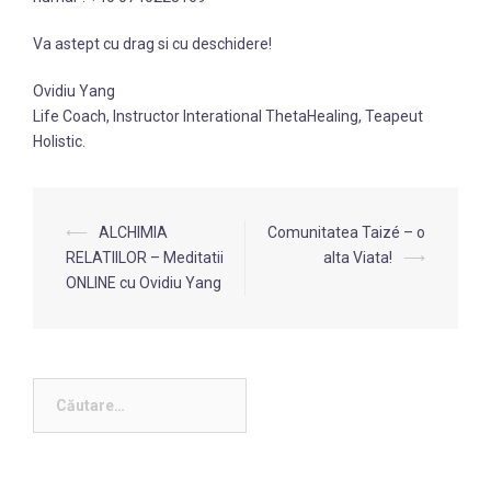
Va astept cu drag si cu deschidere!
Ovidiu Yang
Life Coach, Instructor Interational ThetaHealing, Teapeut
Holistic.
Navigare
⟵
ALCHIMIA
Comunitatea Taizé – o
în
RELATIILOR – Meditatii
alta Viata!
⟶
ONLINE cu Ovidiu Yang
articol
Caută
după: