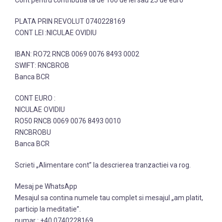
Cont pentru contributia ta de 100 de lei sau 25 de euro
PLATA PRIN REVOLUT 0740228169
CONT LEI :NICULAE OVIDIU
IBAN: RO72 RNCB 0069 0076 8493 0002
SWIFT: RNCBROB
Banca BCR
CONT EURO :
NICULAE OVIDIU
RO50 RNCB 0069 0076 8493 0010
RNCBROBU
Banca BCR
Scrieti „Alimentare cont” la descrierea tranzactiei va rog.
Mesaj pe WhatsApp
Mesajul sa contina numele tau complet si mesajul „am platit,
particip la meditatie”.
numar : +40 0740228169