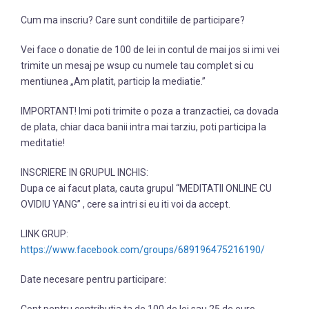
Cum ma inscriu? Care sunt conditiile de participare?
Vei face o donatie de 100 de lei in contul de mai jos si imi vei
trimite un mesaj pe wsup cu numele tau complet si cu
mentiunea „Am platit, particip la mediatie.”
IMPORTANT! Imi poti trimite o poza a tranzactiei, ca dovada
de plata, chiar daca banii intra mai tarziu, poti participa la
meditatie!
INSCRIERE IN GRUPUL INCHIS:
Dupa ce ai facut plata, cauta grupul “MEDITATII ONLINE CU
OVIDIU YANG” , cere sa intri si eu iti voi da accept.
LINK GRUP:
https://www.facebook.com/groups/689196475216190/
Date necesare pentru participare: