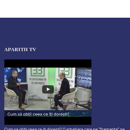
APARITII TV
Cum sa obtii ceea ce iti doresti? O intrebare care ne “framanta” pe