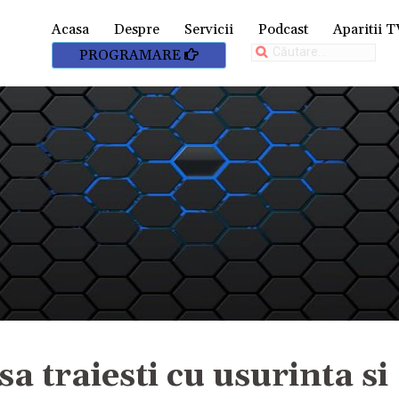
Acasa
Despre
Servicii
Podcast
Aparitii T
Caută
PROGRAMARE
după:
sa traiesti cu usurinta si